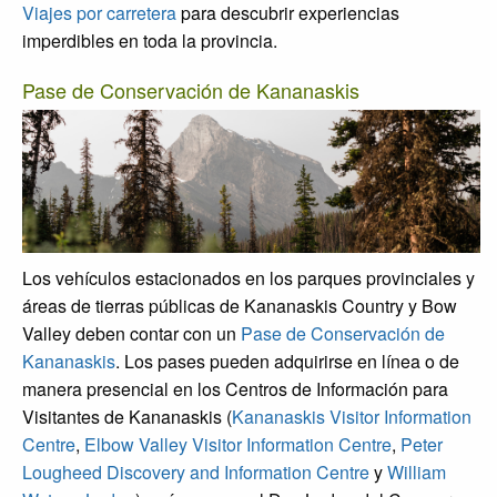
Viajes por carretera
para descubrir experiencias
imperdibles en toda la provincia.
Pase de Conservación de Kananaskis
Los vehículos estacionados en los parques provinciales y
áreas de tierras públicas de Kananaskis Country y Bow
Valley deben contar con un
Pase de Conservación de
Kananaskis
. Los pases pueden adquirirse en línea o de
manera presencial en los Centros de Información para
Visitantes de Kananaskis (
Kananaskis Visitor Information
Centre
,
Elbow Valley Visitor Information Centre
,
Peter
Lougheed Discovery and Information Centre
y
William